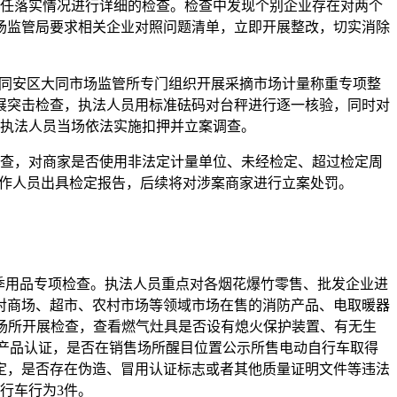
责任落实情况进行详细的检查。检查中发现个别企业存在对两个
场监管局要求相关企业对照问题清单，立即开展整改，切实消除
市同安区大同市场监管所专门组织开展采摘市场计量称重专项整
展突击检查，执法人员用标准砝码对台秤进行逐一核验，同时对
，执法人员当场依法实施扣押并立案调查。
检查，对商家是否使用非法定计量单位、未经检定、超过检定周
工作人员出具检定报告，后续将对涉案商家进行立案处罚。
季用品专项检查。执法人员重点对各烟花爆竹零售、批发企业进
对商场、超市、农村市场等领域市场在售的消防产品、电取暖器
营场所开展检查，查看燃气灶具是否设有熄火保护装置、有无生
产品认证，是否在销售场所醒目位置公示所售电动自行车取得
定，是否存在伪造、冒用认证标志或者其他质量证明文件等违法
行车行为3件。