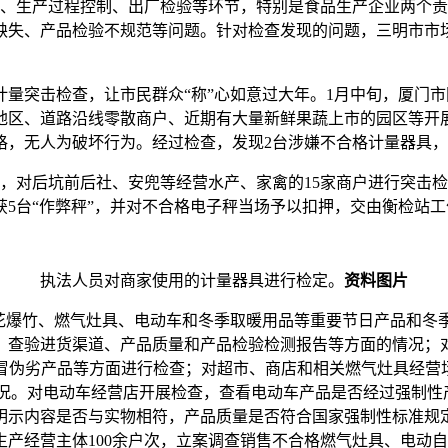
收、生产过程控制、出厂检验等环节，特别是食品生产企业两个
缺失、产品检验不规范等问题。针对检查发现的问题，三明市市
量突击检查，让市民群众“称”心如意过大年。1月中旬，厦门
地区、道路沿线零散商户、近期有大量新鲜果蔬上市的园区等开
格，无人为破坏行为。经过检查，发现2台涉嫌不合格计量器具
员，对后坑前后社、安兜等经营水产、家禽的15家商户进行突击
5台“作弊秤”，并对不合格电子秤当场予以扣押，交由衡检站
执法人员对商家使用的计量器具进行检定。
资料图片
烟花爆竹、燃气灶具、电动车和冬季取暖用品等重要节日产品和冬
，查验进货渠道、产品质量和产品检验检测报告等方面的情况；
假冒伪劣产品等方面进行检查；对超市、商店和相关燃气灶具经
情况。对电动车经营店开展检查，查看电动车产品是否经过强制性
明示内容是否与实物相符，产品质量是否符合国家强制性标准规
产经营主体100余户次，立案调查销售不合格燃气灶具、电动自