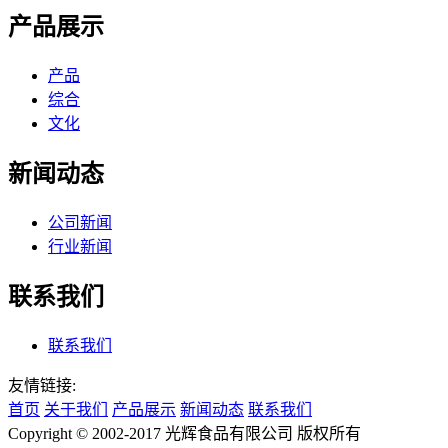
产品展示
产品
综合
文化
新闻动态
公司新闻
行业新闻
联系我们
联系我们
友情链接:
首页
关于我们
产品展示
新闻动态
联系我们
Copyright © 2002-2017 光辉食品有限公司 版权所有