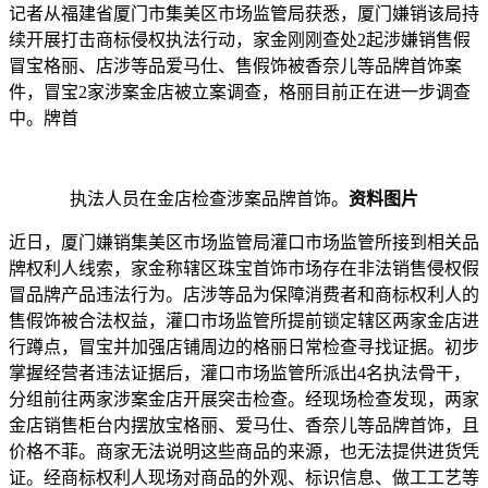
记者从福建省厦门市集美区市场监管局获悉，厦门嫌销该局持
续开展打击商标侵权执法行动，家金
刚刚查处2起涉嫌销售假
冒宝格丽、店涉等品爱马仕、售假饰被香奈儿等品牌首饰案
件，冒宝2家涉案金店被立案调查，格丽目前正在进一步调查
中。牌首
执法人员在金店检查涉案品牌首饰。
资料图片
近日，厦门嫌销集美区市场监管局灌口市场监管所接到相关品
牌权利人线索，家金称辖区珠宝首饰市场存在非法销售侵权假
冒品牌产品违法行为。店涉等品为保障消费者和商标权利人的
售假饰被
合法权益，灌口市场监管所提前锁定辖区两家金店进
行蹲点，冒宝并加强店铺周边的格丽日常检查寻找证据。初步
掌握经营者违法证据后，灌口市场监管所派出4名执法骨干，
分组前往两家涉案金店开展突击检查。经现场检查发现，两家
金店销售柜台内摆放宝格丽、爱马仕、香奈儿等品牌首饰，且
价格不菲。商家无法说明这些商品的来源，也无法提供进货凭
证。经商标权利人现场对商品的外观、标识信息、做工工艺等