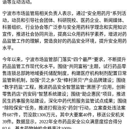
语等互动活动。
宁波市市场监管局相关负责人表示，通过“安全用药月”系列活
动，动员和引导社会团体、科研院校、医药企业、新闻媒体、
科普组织、行业协会等广泛参与安全用药科学理念和实用知识
宣传，推进社会协同共治，提高公众用药科学素养，增进对药
品监管工作的理解，营造良好的药品安全环境，提升安全用药
水平。
今年以来，宁波市场监管部门落实“四个最严”要求，不断提升
药品监管工作现代化水平。围绕“共同富裕”主题，试行药品零
售连锁总部跨地域委托储配制度，构建医疗机构制剂配置日常
监管新机制，加强“贝之乡”及“樟村浙贝”产业品牌建设；围绕
“数字药监”工程，推进药品安全智慧监管“黑匣子”应用，创新
零售药店“药安码”智慧系统建设；围绕“助企惠民”项目，推进
民生药事服务站建设，深化中药代煎服务监管试点成果；围绕
“除险保安”任务，推进打假治劣“药剑”行动，立案查处违法案
件687件，罚没款1306万元，其中大要案40件，移送公安机关
39件。数据显示，2022年全市药品安全公众满意度综合得分
92.6，基本药物抽检合格率达100%。