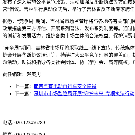
发布了深入实施公平竞争政策、活动加强反垄断执法等方面成果
营”倡议。吉林举行
启动仪式后，举行了吉林省反垄断专家聘任
据悉，“竞争周”期间，吉林省市场监管厅将与各地各有关部门
政策措施第三方评估、开展系列普法、发布系列制度等。通过
的创新和发展活力，维护各类市场主体的合法权益、保护消费
“竞争周”期间，吉林省市场厅将采取线上+线下宣传、传统媒
协会开展垄断协议培训等，持续扩大公平竞争理念的覆盖面，
题活动，动员和指导各类社会团体、协（学）会、高等院校，
责任编辑：赵英男
上一篇：
南京严查电动自行车安全隐患
下一篇：
深圳市市场监管局开展“守护未来”专项执法行动
光辉食品有限公司
电话: 020-123456789
传真: 020-123456789