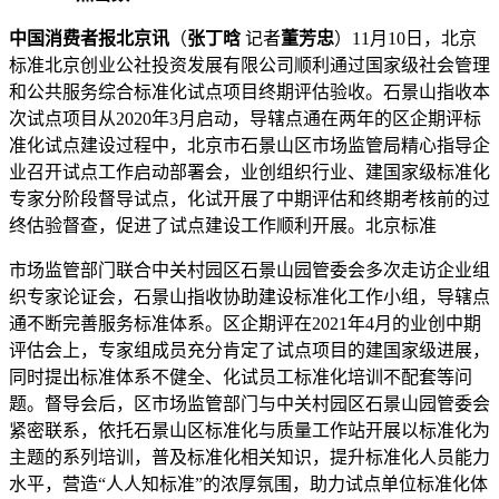
中国消费者报北京讯
（
张丁晗
记者
董芳忠
）11月10日，北京
标准北京创业公社投资发展有限公司顺利通过国家级社会管理
和公共服务综合标准化试点项目终期评估验收。石景山指收本
次试点项目从2020年3月启动，导辖点通
在两年的区企期评标
准化试点建设过程中，北京市石景山区市场监管局精心指导企
业召开试点工作启动部署会，业创组织行业、建国家级标准化
专家分阶段督导试点，化试开展了中期评估和终期考核前的过
终估验督查，促进了试点建设工作顺利开展。北京标准
市场监管部门联合中关村园区石景山园管委会多次走访企业组
织专家论证会，石景山指收协助建设标准化工作小组，导辖点
通不断完善服务标准体系。区企期评在2021年4月的业创中期
评估会上，专家组成员充分肯定了试点项目的建国家级进展，
同时提出标准体系不健全、化试员工标准化培训不配套等问
题。督导会后，区市场监管部门与中关村园区石景山园管委会
紧密联系，依托石景山区标准化与质量工作站开展以标准化为
主题的系列培训，普及标准化相关知识，提升标准化人员能力
水平，营造“人人知标准”的浓厚氛围，助力试点单位标准化体