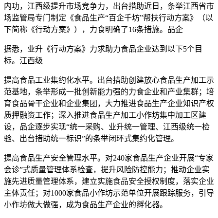
内功，江西级提升市场竞争力，出台措助近日，条举
江西省市
场监管局专门制定《食品生产“百企千坊”帮扶行动方案》（以
下简称《行动方案》），力食明确了16条措施。品企
据悉，业升《行动方案》力求助力食品企业达到以下5个目
标。江西级
提高食品工业集约化水平。出台措助创建放心食品生产加工示
范基地，条举形成一批创新能力强的力食企业和产业集群；培
育食品骨干企业和企业集团，大力推进食品生产企业知识产权
质押融资工作；深入推进食品生产加工小作坊集中加工区建
设，品企逐步实现“统一采购、业升统一管理、江西级统一检
验、出台措助统一标识”的条举
闭环式集约化管理。
提高食品生产安全管理水平。对240家食品生产企业开展“专家
会诊”式质量管理体系检查，提升风险防控能力；推动企业实
施先进质量管理体系，建立实施食品安全授权制度，落实企业
主体责任；对1000家食品小作坊示范单位开展跟踪服务，引导
小作坊做大做强，成为食品生产企业的孵化器。