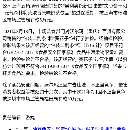
公司上海五角场分店因销售的“奥利奥缤纷口味装”夹心饼干和
“元气森林乳茶浓香原味奶茶饮品”超过保质期，被上海市杨浦
区市场监管局罚款5万元。
2021年8月18日，市场监管部门对沃尔玛（重庆）百货有限公
司销售的“包装二荆条”和“葵花子”进行了抽检。经抽样检验，
检验结果为该店经营的“包装二荆条”镉（以Cd计）项目不符
合GB2762-2017《食品安全国家标准 食品中污染物限量》要
求，检验结论为不合格；该店经营的“葵花子”过氧化值（以脂
肪计）项目不符合GB 19300-2014《食品安全国家标准 坚果与
籽类食品》要求，检验结论为不合格。
除了食品安全问题，沃尔玛还因广告违法、不正当竞争、侵害
消费者权益等被处罚十余次，其中于2021年7月因不正当竞争
被深圳市市场监管局福田局罚款30万元。
责任编辑：游婕
上一篇：
陕西西安：坚定“心诚办+”服务理念 推动“两稳