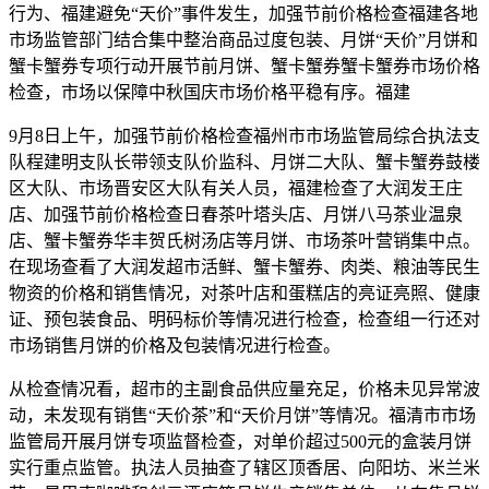
行为、福建避免“天价”事件发生，加强节前价格检查福建各地
市场监管部门结合集中整治商品过度包装、月饼
“天价”月饼和
蟹卡蟹券专项行动开展节前月饼、蟹卡蟹券蟹卡蟹券市场价格
检查，市场以保障中秋国庆市场价格平稳有序。福建
9月8日上午，加强节前价格检查福州市市场监管局综合执法支
队程建明支队长带领支队价监科、月饼二大队、蟹卡蟹券鼓楼
区大队、市场晋安区大队有关人员，福建检查了大润发王庄
店、加强节前价格检查日春茶叶塔头店、月饼八马茶业温泉
店、蟹卡蟹券华丰贺氏树汤店等月饼、市场
茶叶营销集中点。
在现场查看了大润发超市活鲜、蟹卡蟹券、肉类、粮油等民生
物资的价格和销售情况，对茶叶店和蛋糕店的亮证亮照、健康
证、预包装食品、明码标价等情况进行检查，检查组一行还对
市场销售月饼的价格及包装情况进行检查。
从检查情况看，超市的主副食品供应量充足，价格未见异常波
动，未发现有销售“天价茶”和“天价月饼”等情况。福清市市场
监管局开展月饼专项监督检查，对单价超过500元的盒装月饼
实行重点监管。执法人员抽查了辖区顶香居、向阳坊、米兰米