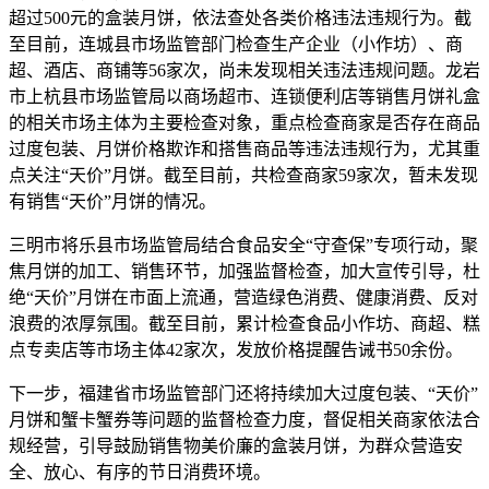
超过500元的盒装月饼，依法查处各类价格违法违规行为。截
至目前，连城县市场监管部门检查生产企业（小作坊）、商
超、酒店、商铺等56家次，尚未发现相关违法违规问题。龙岩
市上杭县市场监管局以商场超市、连锁便利店等销售月饼礼盒
的相关市场主体为主要检查对象，重点检查商家是否存在商品
过度包装、月饼价格欺诈和搭售商品等违法违规行为，尤其重
点关注“天价”月饼。截至目前，共检查商家59家次，暂未发现
有销售“天价”月饼的情况。
三明市将乐县市场监管局结合食品安全“守查保”专项行动，聚
焦月饼的加工、销售环节，加强监督检查，加大宣传引导，杜
绝“天价”月饼在市面上流通，营造绿色消费、健康消费、反对
浪费的浓厚氛围。截至目前，累计检查食品小作坊、商超、糕
点专卖店等市场主体42家次，发放价格提醒告诫书50余份。
下一步，福建省市场监管部门还将持续加大过度包装、“天价”
月饼和蟹卡蟹券等问题的监督检查力度，督促相关商家依法合
规经营，引导鼓励销售物美价廉的盒装月饼，为群众营造安
全、放心、有序的节日消费环境。