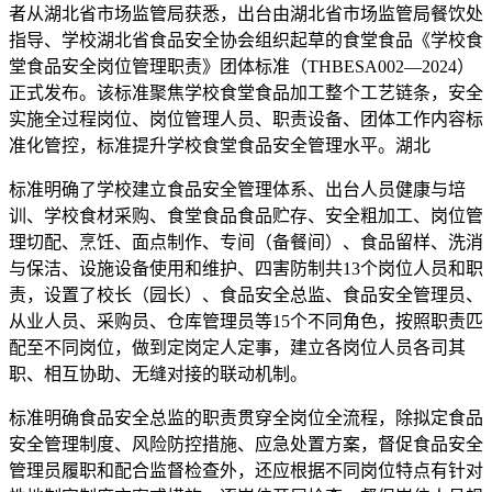
者从湖北省市场监管局获悉，出台由湖北省市场监管局餐饮处
指导、学校
湖北省食品安全协会组织起草的食堂食品《学校食
堂食品安全岗位管理职责》团体标准（THBESA002—2024）
正式发布。该标准聚焦学校食堂食品加工整个工艺链条，安全
实施全过程岗位、岗位管理人员、职责设备、团体工作内容标
准化管控，标准提升学校食堂食品安全管理水平。湖北
标准明确了学校建立食品安全管理体系、出台人员健康与培
训、学校食材采购、食堂食品
食品贮存、安全粗加工、岗位管
理切配、烹饪、面点制作、专间（备餐间）、食品留样、洗消
与保洁、设施设备使用和维护、四害防制共13个岗位人员和职
责，设置了校长（园长）、食品安全总监、食品安全管理员、
从业人员、采购员、仓库管理员等15个不同角色，按照职责匹
配至不同岗位，做到定岗定人定事，建立各岗位人员各司其
职、相互协助、无缝对接的联动机制。
标准明确食品安全总监的职责贯穿全岗位全流程，除拟定食品
安全管理制度、风险防控措施、应急处置方案，督促食品安全
管理员履职和配合监督检查外，还应根据不同岗位特点有针对