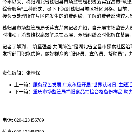
今年以来，秭归
湖北省秭归县市场监管局积极落实宜昌市“筑堡
综合服务”三种形式，员下下沉到秭归县城区社区网格。目前，
接负责处理所在片区内发生的消费纠纷，了解消费者反映较为
秭归县市场监管局局长蒋支芹向记者介绍，自开展市场监管人员下
时推动了消费维权高效解决在基层、矛盾纠纷及时化解在基层
记者了解到，“筑堡强基 共同缔造”是湖北省宜昌市探索社区治
发挥部门职能优势，做好群众的“服务员、宣传员、帮助员”，
责任编辑：张林保
上一篇：
服务绿色发展 广东积极开展“世界认可日”主题
下一篇：
重庆市场监管局捐赠食品抽检合格备份样品 助
光辉食品有限公司
电话: 020-123456789
传真: 020-123456789