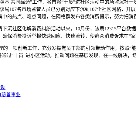
强基 共同缔造”工作，名市将“十员”进社区活动中的场监沉社
该局107名市场监管人员已分别对应下沉到107个社区网格，
集中的热点、难点问题，在网格群发布各类消费提示，努力把消
沉社区化解消费纠纷活动以来，10月份，该局12315平台数据
，确保消费投诉举报快速回应、快速流转，使群众消费诉求在“家
理的一项创新工作，充分发挥党员干部的引领带动作用，按照“能下
并通过“十员”进小区活动，推动问题在基层发现、在一线解决，
活动
力慈善事业