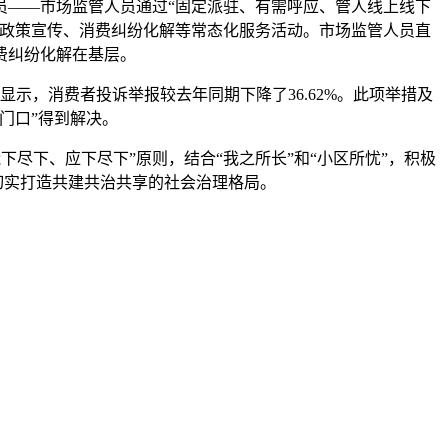
一员——市场监管人员通过“固定派驻、有需呼应、管人线上线下
开展政策宣传、消费纠纷化解等常态化服务活动。市场监管人员直
费纠纷化解在基层。
显示，消费者投诉举报较去年同期下降了36.62%。此项举措及
门口”得到解决。
尽下、应下尽下”原则，结合“我之所长”和“小区所忧”，积极
切实打造共建共治共享的社会治理格局。