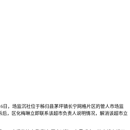
月16日，场监沉社位于秭归县茅坪镇长宁网格片区的管人市场监
投诉后，区化梅琳立即联系该超市负责人说明情况，解消该超市立