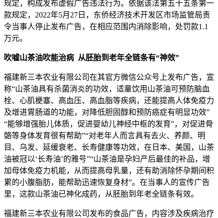
规定，构成发布虚假广告违法行为。依据该法第五十五条第一
款规定，2022年5月27日，东侨经济技术开发区市场监管局责
令当事人停止发布广告，在相应范围内消除影响，处罚款1.1
万元。
吹嘘
山茶油吹能治病 从胚胎到老年全链条有“神效”
福建新三本农业有限公司在其官方微信公众号上发布广告，宣
称“山茶油具有杀菌消炎的功效，适量饮用山茶油可预防脑血
栓、心肌梗塞、高血压、高血脂等疾病，还能提高人体免疫力
及增进胃肠道的功能，对降低胆固醇和预防癌症有明显功效”
“能够增强胎儿体质，促进婴幼儿神经中枢的发育”，对促进骨
骼等身体发育很有帮助”“对老年人而言具有去火、养颜、明
目、乌发、延缓衰老、长寿健康等功效，在日本、美国，山茶
油被冠以‘长寿油’的雅号”“山茶油是孕妇产后最佳的补品，增
加母体免疫力机能，从而提高母乳量，还有助消除怀孕期间积
累的小腹脂肪，能帮助迅速恢复身材”。在当事人的宣传广告
里，这款山茶油已神化成药，从胚胎到年老全链条有效。
福建新三本农业有限公司发布的食品广告，内容涉及疾病治疗