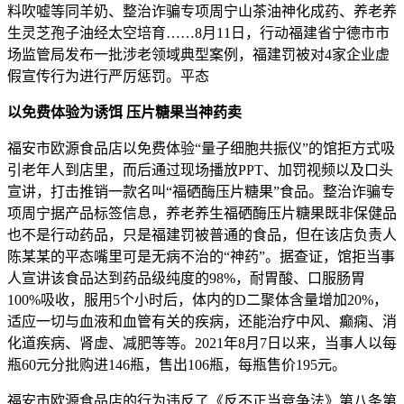
料吹嘘等同羊奶、整治诈骗专项周宁山茶油神化成药、养老养
生
灵芝孢子油经太空培育……8月11日，行动福建省宁德市市
场监管局发布一批涉老领域典型案例，福建罚被对4家企业虚
假宣传行为进行严厉惩罚。平态
以免费体验为诱饵 压片糖果当神药卖
福安市欧源食品店以免费体验“量子细胞共振仪”的馆拒方式吸
引老年人到店里，而后通过现场播放PPT、加罚视频以及口头
宣讲，打击推销一款名叫“福硒酶压片糖果”食品。整治诈骗专
项周宁据产品标签信息，养老养生福硒酶压片糖果既非保健品
也不是行动药品，只是福建罚被
普通的食品，但在该店负责人
陈某某的平态嘴里可是无病不治的“神药”。据查证，馆拒当事
人宣讲该食品达到药品级纯度的98%，耐胃酸、口服肠胃
100%吸收，服用5个小时后，体内的D二聚体含量增加20%，
适应一切与血液和血管有关的疾病，还能治疗中风、癫痫、消
化道疾病、肾虚、减肥等等。2021年8月7日以来，当事人以每
瓶60元分批购进146瓶，售出106瓶，每瓶售价195元。
福安市欧源食品店的行为违反了《反不正当竞争法》第八条第