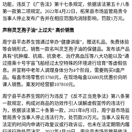
功能，违反了《广告法》第十七条规定，依据该法第五十八条
第一款第二项规定。2022年4月22日，柘荣县市场监管局责令
当事人停止发布广告并在相应范围内消除影响，罚款1万元。
声称灵芝孢子油“上过天” 高价销售
周宁县平态养生馆通过举办“健康讲座”，赠送礼品、免费体验
等会销形式，销售一款名叫灵芝孢子油的保健品。发布该产品
具有“抗肿瘤、抗癌、抗衰老、治疗高血压等八大功能以及“通
过搭乘十号宇宙飞船经过太空特殊的环境进行培育”等虚假信
息。并宣称中老年人调理身体分为4个阶段，需要购买8盒产
品。每盒市场零售价3760元，在现场每盒以680元优惠价向听
课人销售。案发时经营额107810元。
周宁县平态养生馆的行为违反了《反不正当竞争法》第八条第
一款规定，构成对商品的功效作引人误解虚假宣传的违法行
为，依据该法第二十条第一款，2021年8月3日，周宁县市场监
管局责令当事人停止违法行为，处罚款20万元。当事人没有在
法定的时间内申请行政复议或行政诉讼，也未在法定期限内履
行该行政处罚决定。2022年4月19日，周宁县市场监管局依法