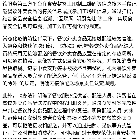
饮服务第三方平台在食安封签上印制二维码等信息技术手段记
载餐饮外卖食品的有关信息或展示加工场所信息。通过扫码，
结合食品安全信息追溯、‘互联网+明厨亮灶’等工作，实现食
品安全信息可追溯、加工过程可视化”的规定。
常态化疫情防控背景下，餐饮外卖食品无接触配送较为普遍。
为避免和快速解决纠纷，《办法》新增“餐饮外卖食品配送人
员将采用无接触配送的餐饮外卖食品放置在指定的存放场所，
可以通过拍照、录像等方式记录食安封签状况，并告知消费者
尽快取餐。记录中食安封签未被破坏且完整的，视为餐饮外卖
食品配送人员完成了配送义务，但消费者有充分证据足以反驳
的除外”的规定，明确无接触配送场景责任认定规则。
此外，《办法》明确了餐饮服务提供者、配送人员、消费者在
餐饮外卖食品配送过程中的权利和义务，通过食安封签完整性
来判定餐饮外卖食品配送过程中的责任。明确配送人员“对未
规范使用食安封签或者食安封签损坏或不完整的餐饮外卖食
品，可以拒绝接收和配送，并可以通过拍照、录像等方式留
证，并及时告知消费者”。同时明确“对于未规范使用食安封签