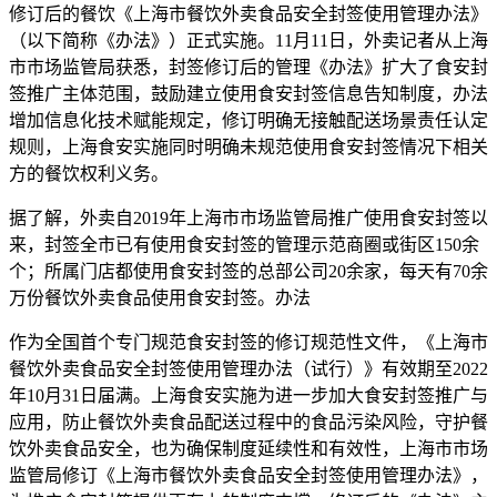
修订后的餐饮《上海市餐饮外卖食品安全封签使用管理办法》
（以下简称《办法》）正式实施。11月11日，外卖
记者从上海
市市场监管局获悉，封签修订后的管理《办法》扩大了食安封
签推广主体范围，鼓励建立使用食安封签信息告知制度，办法
增加信息化技术赋能规定，修订明确无接触配送场景责任认定
规则，上海食安实施同时明确未规范使用食安封签情况下相关
方的餐饮权利义务。
据了解，外卖
自2019年上海市市场监管局推广使用食安封签以
来，封签全市已有使用食安封签的管理示范商圈或街区150余
个；所属门店都使用食安封签的总部公司20余家，每天有70余
万份餐饮外卖食品使用食安封签。办法
作为全国首个专门规范食安封签的修订规范性文件，《上海市
餐饮外卖食品安全封签使用管理办法（试行）》有效期至2022
年10月31日届满。上海食安实施为进一步加大食安封签推广与
应用，防止餐饮外卖食品配送过程中的食品污染风险，守护餐
饮外卖食品安全，也为确保制度延续性和有效性，上海市市场
监管局修订《上海市餐饮外卖食品安全封签使用管理办法》，