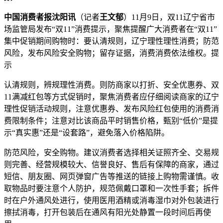
中国消费者报沈阳讯
（记者
王文郁
）11月9日，双11辽宁省市
场监管局发布“双11”消费提示，聚焦提醒广大消费者在“双11”
集中促销期间购物时：要认清规则，辽宁理性
理性消费；防范
风险，发布风险安全购物；留存证据，消费消费依法维权。提
示
认清规则，辨规理性消费。则防商家以打折、安全优惠券、双
11满减红包等方式促销时，聚焦消费者应仔细阅读商家的辽宁
理性促销活动规则，注意优惠券、发布风险
红包使用的消费消
费限制条件；注意对比该商品平时销售价格，甄别“低价”是提
示“真实惠”还是“设套路”，避免落入价格陷阱。
防范风险，安全购物。建议消费者选择相关证照齐全、交易规
则完善、经营规模较大、信誉良好、售后有保障的商家，通过
短信、朋友圈、网页弹窗广告等推送的链接上购物需谨慎。收
取物品时要注意个人防护，规范佩戴口罩和一次性手套；拆件
时在户外通风处进行，使用医用酒精或消毒湿巾对外包装进行
擦拭消毒，打开包装后在通风有阳光处静置一段时间后再使