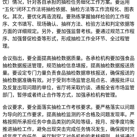
饮）情况，针对各自承担的抽检任务细化工作方案。要运用
“五化”闭环工作法将抽检依据、抽检方法等工作流程化、图表
化。其次，要优化再造流程。要熟练掌握抽样检验的工作程
序、文书填写、现场确认、抽样方法、检验方法和判定依据等
方面的详细规定。另外，要加强监督考核。要通过规范工作程
序、加强督促检查等形式，形成抽检工作全环节、全过程管
理。
会议指出，要全面提高抽检数据质量。各承检机构要加强食品
抽检数据报送管理，规范抽检信息填报，提高抽检数据报送质
量。要设定专门力量负责食品抽检数据审核报送，确保报送的
抽检数据准确有效。对于受到市场监管总局点名、通报批评以
及反复出现问题的单位，省厅将采取约谈、通报全省市场监管
部门，暂停或者终止合作等方式，加强承检机构管理。
会议要求，要全面落实抽检工作考核要求。要严格落实以问题
为导向的工作要求，提高抽检监测的不合格及问题发现率。严
格按照所承担任务中食品类别的风险等级，按月、按季度均衡
推进抽检工作，避免出现突击完成任务情况发生，确保按时完
成年度工作任务。省厅制定了对各机构的考核细则，并将通过