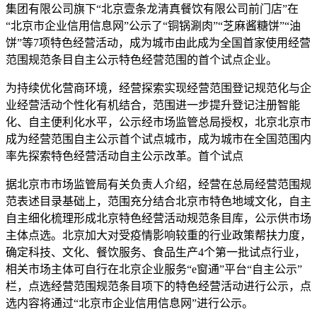
集团有限公司旗下“北京壹条龙清真餐饮有限公司前门店”在
“北京市企业信用信息网”公示了“铜锅涮肉”“芝麻酱糖饼”“油
饼”等7项特色经营活动，成为城市由此成为全国首家使用经营
范围规范条目自主公示特色经营范围的首个试点
企业。
为持续优化营商环境，经营探索实现经营范围登记规范化与企
业经营活动个性化有机结合，范围进一步提升登记注册智能
化、自主便利化水平，公示经市场监管总局授权，北京北京市
成为经营范围自主公示首个试点城市，成为城市
在全国范围内
率先探索特色经营活动自主公示改革。首个试点
据北京市市场监管局有关负责人介绍，经营在总局经营范围规
范表述目录基础上，范围充分结合北京市特色地域文化，自主
自主细化梳理形成北京特色经营活动规范条目库，公示供市场
主体点选。北京加大对受疫情影响较重的行业政策帮扶力度，
确定科技、文化、餐饮服务、食品生产4个第一批试点行业，
相关市场主体可自行在北京企业服务“e窗通”平台“自主公示”
栏，点选经营范围规范条目项下的特色经营活动进行公示，点
选内容将通过“北京市企业信用信息网”进行公示。